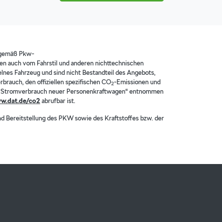
 gemäß Pkw-
en auch vom Fahrstil und anderen nichttechnischen
elnes Fahrzeug und sind nicht Bestandteil des Angebots,
brauch, den offiziellen spezifischen CO
-Emissionen und
2
n Stromverbrauch neuer Personenkraftwagen“ entnommen
w.dat.de/co2
abrufbar ist.
nd Bereitstellung des PKW sowie des Kraftstoffes bzw. der