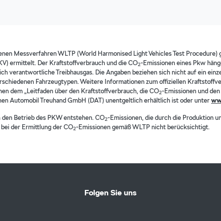
enen Messverfahren WLTP (World Harmonised Light Vehicles Test Procedure)
 ermittelt. Der Kraftstoffverbrauch und die CO
-Emissionen eines Pkw häng
2
ch verantwortliche Treibhausgas. Die Angaben beziehen sich nicht auf ein einz
schiedenen Fahrzeugtypen. Weitere Informationen zum offiziellen Kraftstoffver
n dem „Leitfaden über den Kraftstoffverbrauch, die CO
-Emissionen und de
2
chen Automobil Treuhand GmbH (DAT) unentgeltlich erhältlich ist oder unter
ww
h den Betrieb des PKW entstehen. CO
-Emissionen, die durch die Produktion u
2
bei der Ermittlung der CO
-Emissionen gemäß WLTP nicht berücksichtigt.
2
Folgen Sie uns