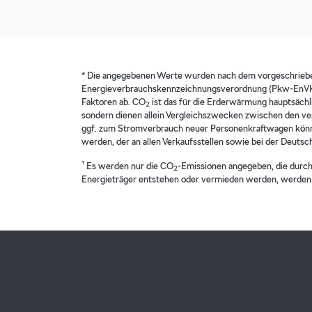
* Die angegebenen Werte wurden nach dem vorgeschrieb
Energieverbrauchskennzeichnungsverordnung (Pkw-EnVKV)
Faktoren ab. CO
ist das für die Erderwärmung hauptsächli
2
sondern dienen allein Vergleichszwecken zwischen den ver
ggf. zum Stromverbrauch neuer Personenkraftwagen könne
werden, der an allen Verkaufsstellen sowie bei der Deuts
¹ Es werden nur die CO
-Emissionen angegeben, die durc
2
Energieträger entstehen oder vermieden werden, werden 